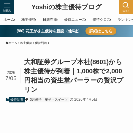
Yoshiの株主優待ブログ
MENU
serch
ホーム
株主優待
日興在庫
優待ニュース
優待クロス
ランキン
(8/6) 花王が株主優待を新設（他6社）
詳細はこちら
ホーム
株主優待
優待到着
大和証券グループ本社(8601)から
株主優待が到着｜1,000株で2,000
2026
7/05
円相当の資生堂パーラーの贅沢プ
リン
2026年7月5日
優待到着
3月優待
菓子・スイーツ