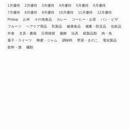
1月優待
2月優待
3月優待
4月優待
5月優待
6月優待
7月優待
8月優待
9月優待
10月優待
11月優待
12月優待
Pickup
お米
その他食品
カレー
コーヒー・お茶
パン・ピザ
フルーツ
ヘアケア用品
乳製品
健康食品
備蓄・防災品
化粧品
外食
文具・書籍
日用雑貨
服飾
玩具
紙製品類
肉・魚
菓子・スイーツ
蜂蜜・ジャム
調味料
野菜・きのこ
電化製品
飲料・酒
麺類