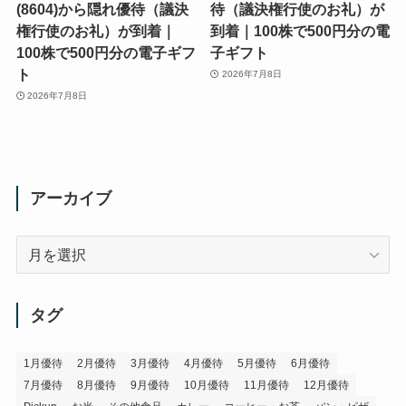
(8604)から隠れ優待（議決
待（議決権行使のお礼）が
権行使のお礼）が到着｜
到着｜100株で500円分の電
100株で500円分の電子ギフ
子ギフト
ト
2026年7月8日
2026年7月8日
アーカイブ
ア
ー
カ
イ
タグ
ブ
1月優待
2月優待
3月優待
4月優待
5月優待
6月優待
7月優待
8月優待
9月優待
10月優待
11月優待
12月優待