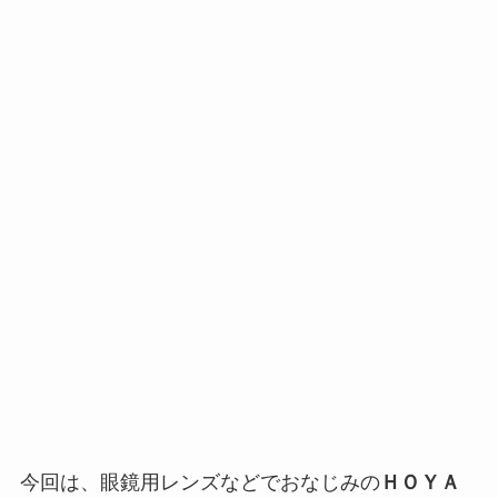
今回は、眼鏡用レンズなどでおなじみの
ＨＯＹＡ