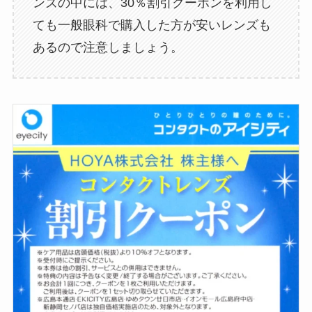
ンズの中には、30％割引クーポンを利用し
ても一般眼科で購入した方が安いレンズも
あるので注意しましょう。