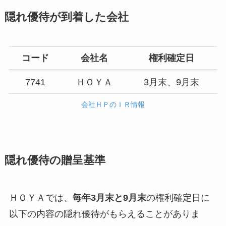
隠れ優待が到着した会社
コード
会社名
権利確定日
7741
ＨＯＹＡ
3月末、9月末
会社ＨＰのＩＲ情報
隠れ優待の贈呈基準
ＨＯＹＡでは、
毎年3月末と9月末
の権利確定日に
以下の内容の隠れ優待がもらえることがありま