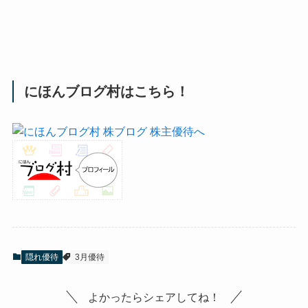
にほんブログ村はこちら！
隠れ優待
3月優待
よかったらシェアしてね！