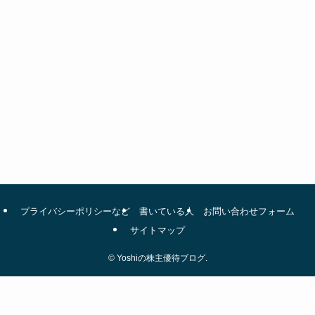
プライバシーポリシーなど
書いている人
お問い合わせフォーム
サイトマップ
©
Yoshiの株主優待ブログ.