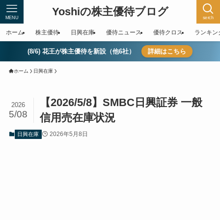
Yoshiの株主優待ブログ
MENU
serch
ホーム
株主優待
日興在庫
優待ニュース
優待クロス
ランキン
(8/6) 花王が株主優待を新設（他6社）
詳細はこちら
ホーム
日興在庫
【2026/5/8】SMBC日興証券 一般
2026
5/08
信用売在庫状況
2026年5月8日
日興在庫