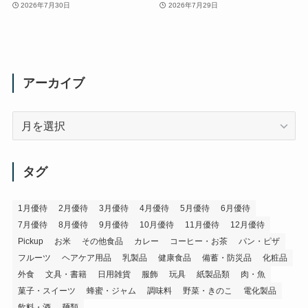
2026年7月30日
2026年7月29日
アーカイブ
ア
ー
カ
イ
タグ
ブ
1月優待
2月優待
3月優待
4月優待
5月優待
6月優待
7月優待
8月優待
9月優待
10月優待
11月優待
12月優待
Pickup
お米
その他食品
カレー
コーヒー・お茶
パン・ピザ
フルーツ
ヘアケア用品
乳製品
健康食品
備蓄・防災品
化粧品
外食
文具・書籍
日用雑貨
服飾
玩具
紙製品類
肉・魚
菓子・スイーツ
蜂蜜・ジャム
調味料
野菜・きのこ
電化製品
飲料・酒
麺類