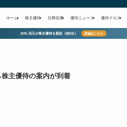
ホーム
株主優待
日興在庫
優待ニュース
優待クロス
(8/6) 花王が株主優待を新設（他6社）
詳細はこちら
から株主優待の案内が到着