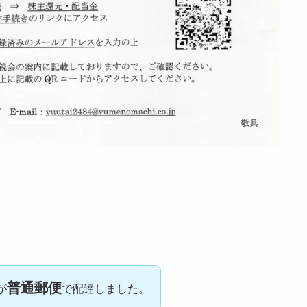
普通郵便
が
で配達しました。