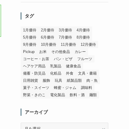
タグ
1月優待
2月優待
3月優待
4月優待
5月優待
6月優待
7月優待
8月優待
9月優待
10月優待
11月優待
12月優待
Pickup
お米
その他食品
カレー
コーヒー・お茶
パン・ピザ
フルーツ
ヘアケア用品
乳製品
健康食品
備蓄・防災品
化粧品
外食
文具・書籍
日用雑貨
服飾
玩具
紙製品類
肉・魚
菓子・スイーツ
蜂蜜・ジャム
調味料
野菜・きのこ
電化製品
飲料・酒
麺類
アーカイブ
ア