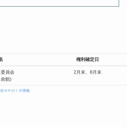
名
権利確定日
造委員会
2月末、8月末
前館)
会社ＨＰのＩＲ情報