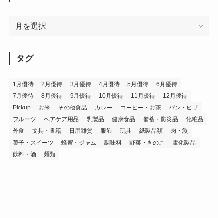
ア
ー
カ
イ
タグ
ブ
1月優待
2月優待
3月優待
4月優待
5月優待
6月優待
7月優待
8月優待
9月優待
10月優待
11月優待
12月優待
Pickup
お米
その他食品
カレー
コーヒー・お茶
パン・ピザ
フルーツ
ヘアケア用品
乳製品
健康食品
備蓄・防災品
化粧品
外食
文具・書籍
日用雑貨
服飾
玩具
紙製品類
肉・魚
菓子・スイーツ
蜂蜜・ジャム
調味料
野菜・きのこ
電化製品
飲料・酒
麺類