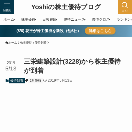
Yoshiの株主優待ブログ
MENU
serch
ホーム
株主優待
日興在庫
優待ニュース
優待クロス
ランキン
(8/6) 花王が株主優待を新設（他6社）
詳細はこちら
ホーム
株主優待
優待到着
三栄建築設計(3228)から株主優待
2019
5/13
が到着
2019年5月13日
優待到着
2月優待