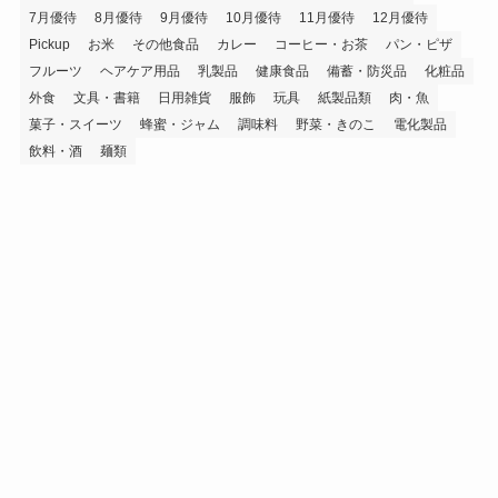
7月優待
8月優待
9月優待
10月優待
11月優待
12月優待
Pickup
お米
その他食品
カレー
コーヒー・お茶
パン・ピザ
フルーツ
ヘアケア用品
乳製品
健康食品
備蓄・防災品
化粧品
外食
文具・書籍
日用雑貨
服飾
玩具
紙製品類
肉・魚
菓子・スイーツ
蜂蜜・ジャム
調味料
野菜・きのこ
電化製品
飲料・酒
麺類