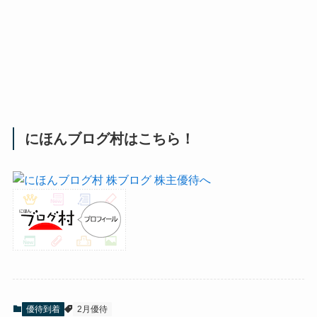
にほんブログ村はこちら！
優待到着
2月優待