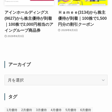
アインホールディングス
Ｈａｍｅｅ(3134)から株主
(9627)から株主優待が到着
優待が到着｜100株で1,500
｜100株で2,000円相当のア
円分の割引クーポン
イングループ商品券
2026年8月3日
2026年8月3日
アーカイブ
ア
ー
カ
イ
タグ
ブ
1月優待
2月優待
3月優待
4月優待
5月優待
6月優待