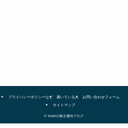
プライバシーポリシーなど
書いている人
お問い合わせフォーム
サイトマップ
©
Yoshiの株主優待ブログ.