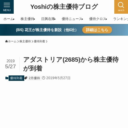
Yoshiの株主優待ブログ
MENU
serch
ホーム
株主優待
日興在庫
優待ニュース
優待クロス
ランキン
(8/6) 花王が株主優待を新設（他6社）
詳細はこちら
ホーム
株主優待
優待到着
アダストリア(2685)から株主優待
2019
5/27
が到着
2019年5月27日
優待到着
2月優待