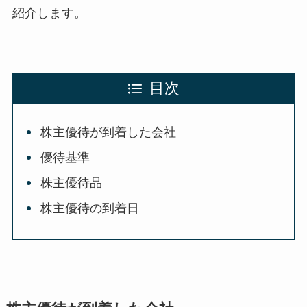
紹介します。
目次
株主優待が到着した会社
優待基準
株主優待品
株主優待の到着日