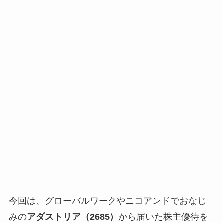
今回は、グローバルワークやニコアンドでおなじ
みの
アダストリア（2685）
から届いた株主優待を