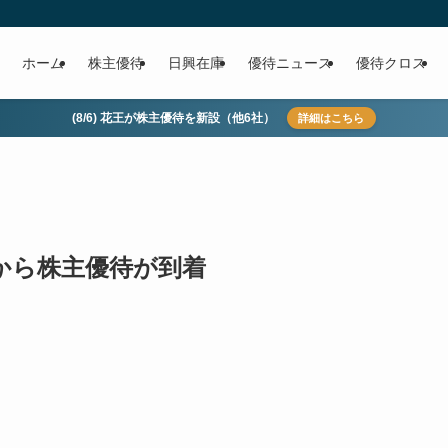
ホーム
株主優待
日興在庫
優待ニュース
優待クロス
(8/6) 花王が株主優待を新設（他6社）
詳細はこちら
)から株主優待が到着