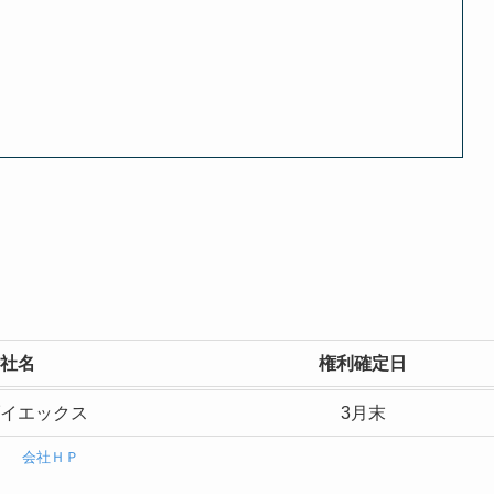
社名
権利確定日
イエックス
3月末
会社ＨＰ