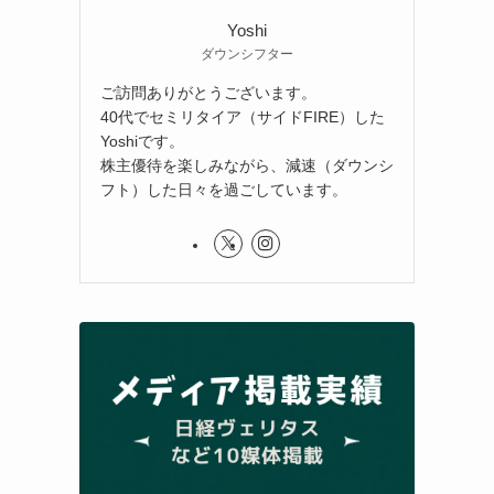
Yoshi
ダウンシフター
ご訪問ありがとうございます。
40代でセミリタイア（サイドFIRE）した
Yoshiです。
株主優待を楽しみながら、減速（ダウンシ
フト）した日々を過ごしています。