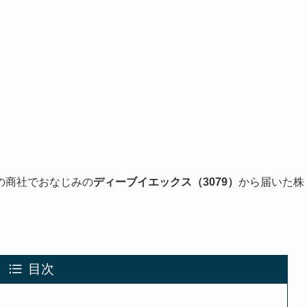
の商社でおなじみの
ディーブイエックス（3079）
から届いた株
目次