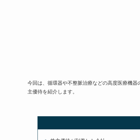
今回は、循環器や不整脈治療などの高度医療機器
主優待を紹介します。