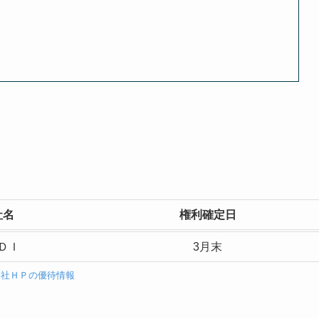
社名
権利確定日
ＤＩ
3月末
会社ＨＰの優待情報