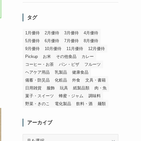
タグ
1月優待
2月優待
3月優待
4月優待
5月優待
6月優待
7月優待
8月優待
9月優待
10月優待
11月優待
12月優待
Pickup
お米
その他食品
カレー
コーヒー・お茶
パン・ピザ
フルーツ
ヘアケア用品
乳製品
健康食品
備蓄・防災品
化粧品
外食
文具・書籍
日用雑貨
服飾
玩具
紙製品類
肉・魚
菓子・スイーツ
蜂蜜・ジャム
調味料
野菜・きのこ
電化製品
飲料・酒
麺類
アーカイブ
ア