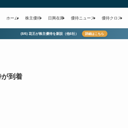
ホーム
株主優待
日興在庫
優待ニュース
優待クロス
(8/6) 花王が株主優待を新設（他6社）
詳細はこちら
待が到着