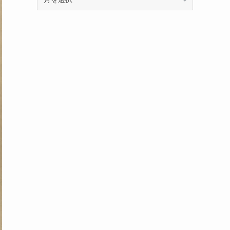
ー
カ
イ
ブ