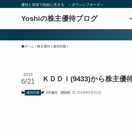
優待と投資で自由に生きる ～ダウンシフターズ～
Yoshiの株主優待ブログ
ホーム
株主優待
優待到着
2019
ＫＤＤＩ(9433)から株主優
6/21
2019年6月21日
優待到着
3月優待
調味料