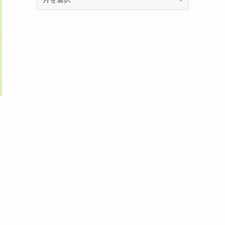
ー
カ
イ
ブ