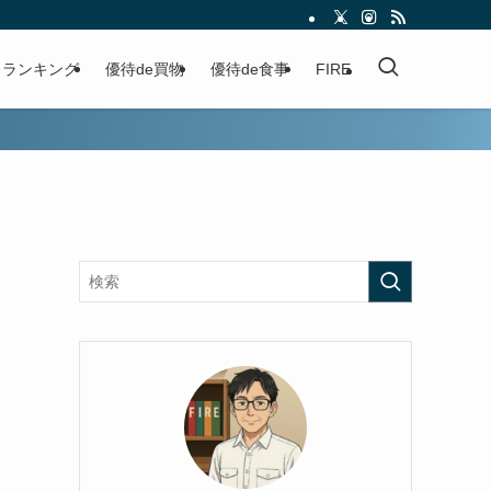
ランキング
優待de買物
優待de食事
FIRE