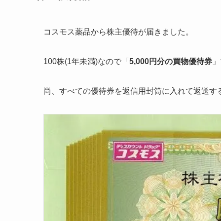
コスモス薬品から株主優待が届きました。
100株(1年未満)なので「
5,000円分の買物優待券
」
尚、すべての優待券を返信用封筒に入れて返送する