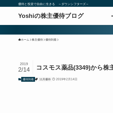
優待と投資で自由に生きる ～ダウンシフターズ～
Yoshiの株主優待ブログ
ホーム
株主優待
優待到着
2019
コスモス薬品(3349)から
2/14
2019年2月14日
優待到着
11月優待