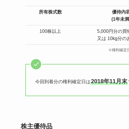
所有株式数
優待内
(
1年未
100株以上
5,000円分の
又は 10kg分
※権利確定日
2018年11月末
今回到着分の権利確定日は
株主優待品