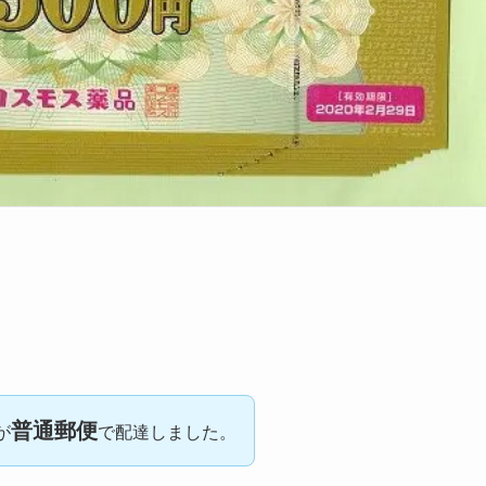
普通郵便
が
で配達しました。