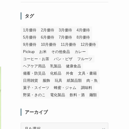
タグ
1月優待
2月優待
3月優待
4月優待
5月優待
6月優待
7月優待
8月優待
9月優待
10月優待
11月優待
12月優待
Pickup
お米
その他食品
カレー
コーヒー・お茶
パン・ピザ
フルーツ
ヘアケア用品
乳製品
健康食品
備蓄・防災品
化粧品
外食
文具・書籍
日用雑貨
服飾
玩具
紙製品類
肉・魚
菓子・スイーツ
蜂蜜・ジャム
調味料
野菜・きのこ
電化製品
飲料・酒
麺類
アーカイブ
ア