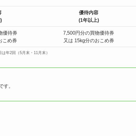
容
優待内容
満
)
(1年以上)
買物優待券
7,500円分の買物優待券
のおこめ券
又は 15kg分のおこめ券
は年2回（5月末・11月末）
です。