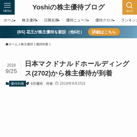
Yoshiの株主優待ブログ
MENU
serch
ホーム
株主優待
日興在庫
優待ニュース
優待クロス
ランキン
(8/6) 花王が株主優待を新設（他6社）
詳細はこちら
ホーム
株主優待
優待到着
日本マクドナルドホールディング
2018
9/25
ス(2702)から株主優待が到着
2018年9月25日
優待到着
6月優待
外食