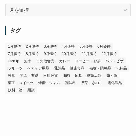
ア
ー
カ
イ
タグ
ブ
1月優待
2月優待
3月優待
4月優待
5月優待
6月優待
7月優待
8月優待
9月優待
10月優待
11月優待
12月優待
Pickup
お米
その他食品
カレー
コーヒー・お茶
パン・ピザ
フルーツ
ヘアケア用品
乳製品
健康食品
備蓄・防災品
化粧品
外食
文具・書籍
日用雑貨
服飾
玩具
紙製品類
肉・魚
菓子・スイーツ
蜂蜜・ジャム
調味料
野菜・きのこ
電化製品
飲料・酒
麺類