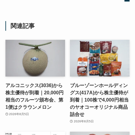
関連記事
アルコニックス(3036)から
ブルーゾーンホールディン
株主優待が到着｜20,000円
グス(417A)から株主優待が
相当のフルーツ頒布会、第
到着｜100株で4,000円相当
1便はクラウンメロン
のヤオコーオリジナル商品
詰合せ
2026年8月5日
2026年8月5日