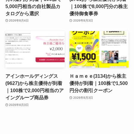
5,000円相当の自社製品カ
｜100株で8,000円分の株主
タログから選択
優待御食事券
2026年8月4日
2026年8月3日
アインホールディングス
Ｈａｍｅｅ(3134)から株主
(9627)から株主優待が到着
優待が到着｜100株で1,500
｜100株で2,000円相当のア
円分の割引クーポン
イングループ商品券
2026年8月3日
2026年8月3日