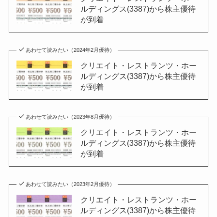
ルディングス(3387)から株主優待
が到着
あわせて読みたい（2024年2月優待）
クリエイト・レストランツ・ホー
ルディングス(3387)から株主優待
が到着
あわせて読みたい（2023年8月優待）
クリエイト・レストランツ・ホー
ルディングス(3387)から株主優待
が到着
あわせて読みたい（2023年2月優待）
クリエイト・レストランツ・ホー
ルディングス(3387)から株主優待