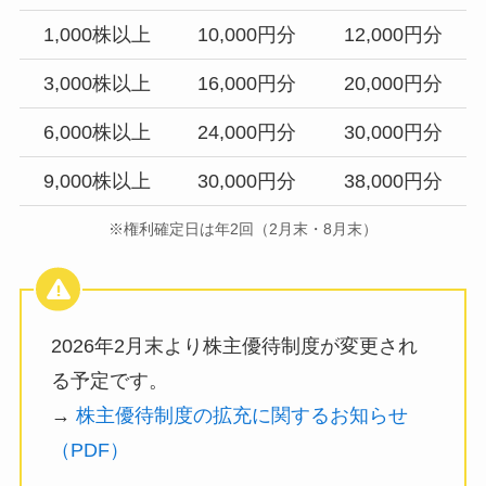
1,000株以上
10,000円分
12,000円分
3,000株以上
16,000円分
20,000円分
6,000株以上
24,000円分
30,000円分
9,000株以上
30,000円分
38,000円分
※権利確定日は年2回（2月末・8月末）
2026年2月末より株主優待制度が変更され
る予定です。
→
株主優待制度の拡充に関するお知らせ
（PDF）