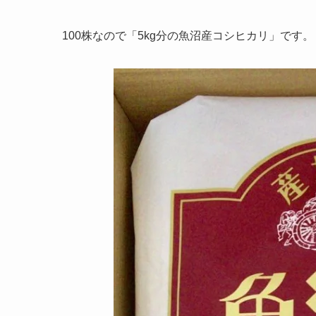
100株なので「5kg分の魚沼産コシヒカリ」です。