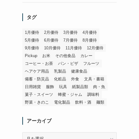
タグ
1月優待
2月優待
3月優待
4月優待
5月優待
6月優待
7月優待
8月優待
9月優待
10月優待
11月優待
12月優待
Pickup
お米
その他食品
カレー
コーヒー・お茶
パン・ピザ
フルーツ
ヘアケア用品
乳製品
健康食品
備蓄・防災品
化粧品
外食
文具・書籍
日用雑貨
服飾
玩具
紙製品類
肉・魚
菓子・スイーツ
蜂蜜・ジャム
調味料
野菜・きのこ
電化製品
飲料・酒
麺類
アーカイブ
ア