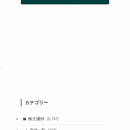
カテゴリー
株主優待
(6,747)