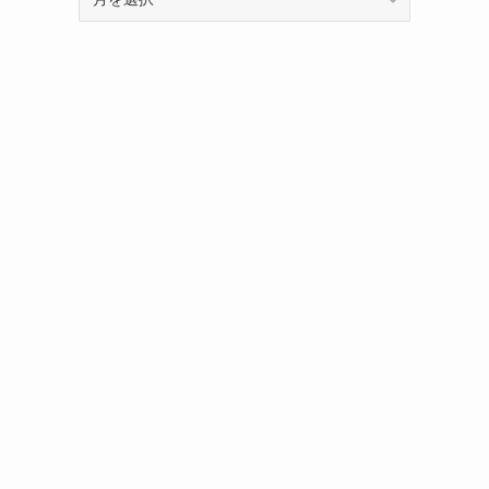
ー
カ
イ
ブ