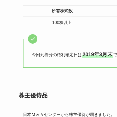
所有株式数
100株以上
2019年3月末
今回到着分の権利確定日は
株主優待品
日本Ｍ＆Ａセンターから株主優待が届きました。