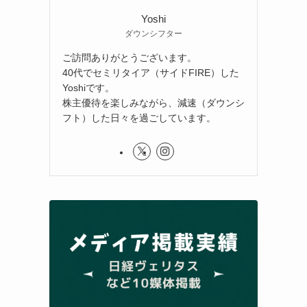
Yoshi
ダウンシフター
ご訪問ありがとうございます。
40代でセミリタイア（サイドFIRE）した
Yoshiです。
株主優待を楽しみながら、減速（ダウンシ
フト）した日々を過ごしています。