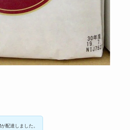
輸
が配達しました。