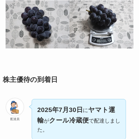
株主優待の到着日
2025年7月30日
ヤマト運
に
輸
クール冷蔵便
配達員
が
で配達しまし
た。