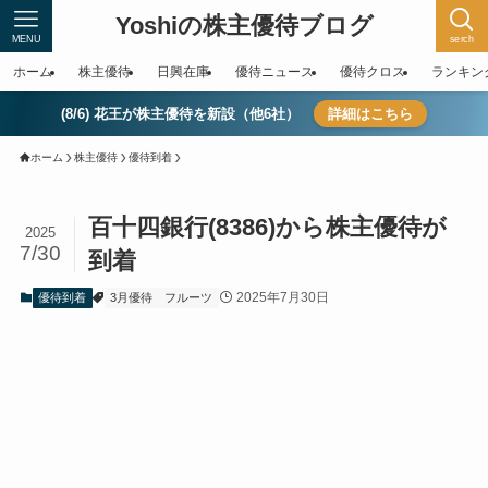
Yoshiの株主優待ブログ
MENU
serch
ホーム
株主優待
日興在庫
優待ニュース
優待クロス
ランキン
(8/6) 花王が株主優待を新設（他6社）
詳細はこちら
ホーム
株主優待
優待到着
百十四銀行(8386)から株主優待が
2025
7/30
到着
2025年7月30日
優待到着
3月優待
フルーツ