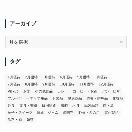
アーカイブ
ア
ー
カ
イ
タグ
ブ
1月優待
2月優待
3月優待
4月優待
5月優待
6月優待
7月優待
8月優待
9月優待
10月優待
11月優待
12月優待
Pickup
お米
その他食品
カレー
コーヒー・お茶
パン・ピザ
フルーツ
ヘアケア用品
乳製品
健康食品
備蓄・防災品
化粧品
外食
文具・書籍
日用雑貨
服飾
玩具
紙製品類
肉・魚
菓子・スイーツ
蜂蜜・ジャム
調味料
野菜・きのこ
電化製品
飲料・酒
麺類