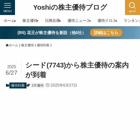
Yoshiの株主優待ブログ
MENU
serch
ホーム
株主優待
日興在庫
優待ニュース
優待クロス
ランキン
(8/6) 花王が株主優待を新設（他6社）
詳細はこちら
ホーム
株主優待
優待到着
シード(7743)から株主優待の案内
2025
6/27
が到着
2025年6月27日
優待到着
3月優待