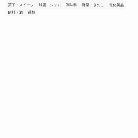
菓子・スイーツ
蜂蜜・ジャム
調味料
野菜・きのこ
電化製品
飲料・酒
麺類