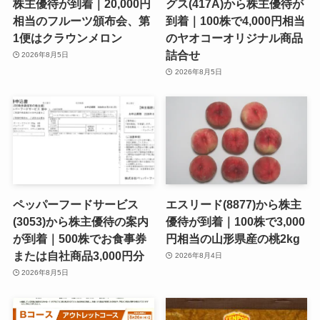
株主優待が到着｜20,000円
グス(417A)から株主優待が
相当のフルーツ頒布会、第
到着｜100株で4,000円相当
1便はクラウンメロン
のヤオコーオリジナル商品
詰合せ
2026年8月5日
2026年8月5日
ペッパーフードサービス
エスリード(8877)から株主
(3053)から株主優待の案内
優待が到着｜100株で3,000
が到着｜500株でお食事券
円相当の山形県産の桃2kg
または自社商品3,000円分
2026年8月4日
2026年8月5日