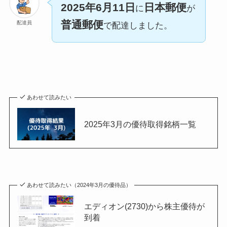
2025年6月11日
日本郵便
に
が
普通郵便
配達員
で配達しました。
あわせて読みたい
2025年3月の優待取得銘柄一覧
あわせて読みたい（2024年3月の優待品）
エディオン(2730)から株主優待が
到着