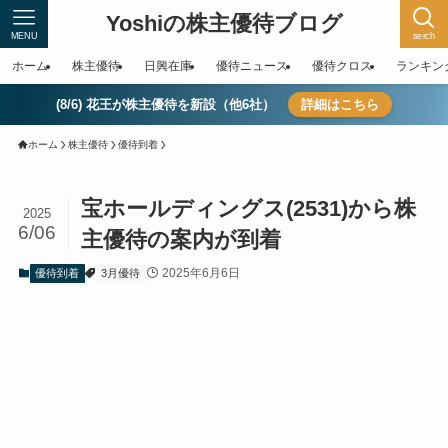
Yoshiの株主優待ブログ
MENU
serch
ホーム
株主優待
日興在庫
優待ニュース
優待クロス
ランキン
(8/6) 花王が株主優待を新設（他6社）
詳細はこちら
ホーム
株主優待
優待到着
宝ホールディングス(2531)から株
2025
6/06
主優待の案内が到着
2025年6月6日
優待到着
3月優待