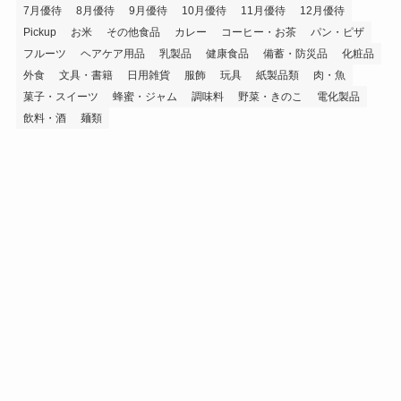
7月優待
8月優待
9月優待
10月優待
11月優待
12月優待
Pickup
お米
その他食品
カレー
コーヒー・お茶
パン・ピザ
フルーツ
ヘアケア用品
乳製品
健康食品
備蓄・防災品
化粧品
外食
文具・書籍
日用雑貨
服飾
玩具
紙製品類
肉・魚
菓子・スイーツ
蜂蜜・ジャム
調味料
野菜・きのこ
電化製品
飲料・酒
麺類