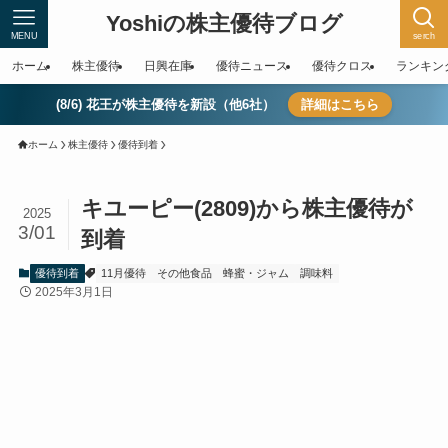
Yoshiの株主優待ブログ
MENU
serch
ホーム
株主優待
日興在庫
優待ニュース
優待クロス
ランキン
(8/6) 花王が株主優待を新設（他6社）
詳細はこちら
ホーム
株主優待
優待到着
キユーピー(2809)から株主優待が
2025
3/01
到着
優待到着
11月優待
その他食品
蜂蜜・ジャム
調味料
2025年3月1日