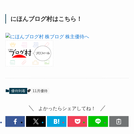
にほんブログ村はこちら！
優待到着
11月優待
よかったらシェアしてね！