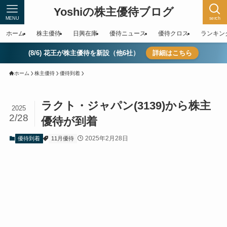
Yoshiの株主優待ブログ
MENU
serch
ホーム
株主優待
日興在庫
優待ニュース
優待クロス
ランキン
(8/6) 花王が株主優待を新設（他6社）
詳細はこちら
ホーム
株主優待
優待到着
ラクト・ジャパン(3139)から株主
2025
2/28
優待が到着
2025年2月28日
優待到着
11月優待