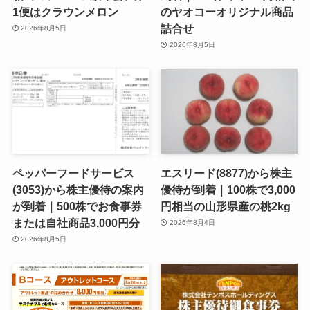
1便はクラウンメロン
のヤオコーオリジナル商品
詰合せ
2026年8月5日
2026年8月5日
ペッパーフードサービス
エスリード(8877)から株主
(3053)から株主優待の案内
優待が到着｜100株で3,000
が到着｜500株でお食事券
円相当の山形県産の桃2kg
または自社商品3,000円分
2026年8月4日
2026年8月5日