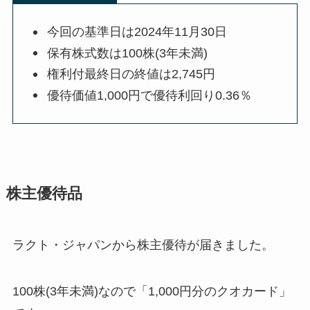
今回の基準日は2024年11月30日
保有株式数は100株(3年未満)
権利付最終日の終値は2,745円
優待価値1,000円で優待利回り0.36％
株主優待品
ラクト・ジャパンから株主優待が届きました。
100株(3年未満)なので「1,000円分のクオカード」