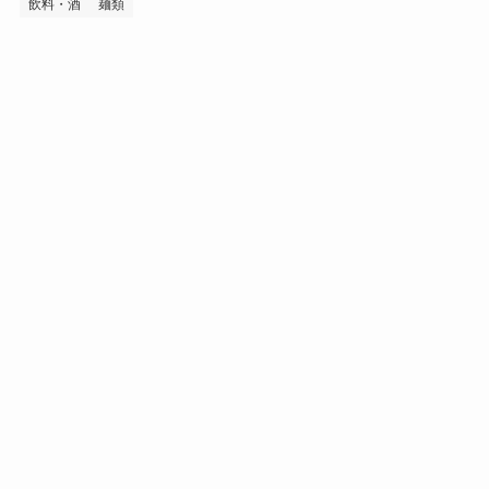
飲料・酒
麺類