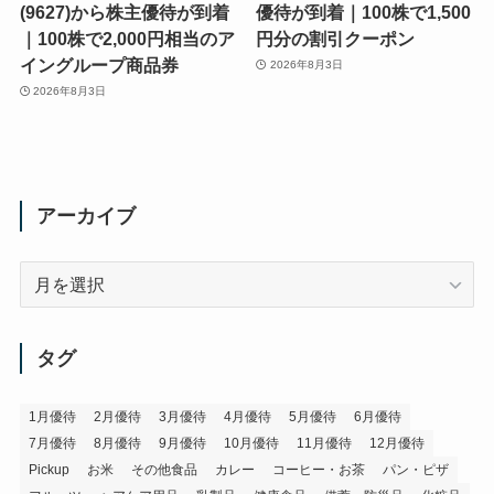
(9627)から株主優待が到着
優待が到着｜100株で1,500
｜100株で2,000円相当のア
円分の割引クーポン
イングループ商品券
2026年8月3日
2026年8月3日
アーカイブ
ア
ー
カ
イ
タグ
ブ
1月優待
2月優待
3月優待
4月優待
5月優待
6月優待
7月優待
8月優待
9月優待
10月優待
11月優待
12月優待
Pickup
お米
その他食品
カレー
コーヒー・お茶
パン・ピザ