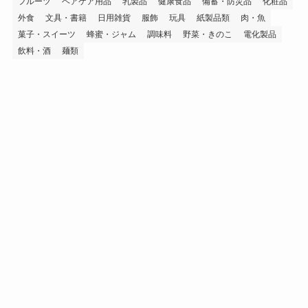
フルーツ
ヘアケア用品
乳製品
健康食品
備蓄・防災品
化粧品
外食
文具・書籍
日用雑貨
服飾
玩具
紙製品類
肉・魚
菓子・スイーツ
蜂蜜・ジャム
調味料
野菜・きのこ
電化製品
飲料・酒
麺類