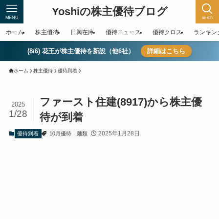
Yoshiの株主優待ブログ
MENU
serch
ホーム
株主優待
日興在庫
優待ニュース
優待クロス
ランキン
(8/6) 花王が株主優待を新設（他6社）
詳細はこちら
ホーム
株主優待
優待到着
ファースト住建(8917)から株主優
2025
1/28
待が到着
2025年1月28日
優待到着
10月優待
麺類