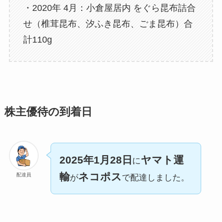
・2020年 4月：小倉屋居内 をぐら昆布詰合
せ（椎茸昆布、汐ふき昆布、ごま昆布）合
計110g
株主優待の到着日
2025年1月28日
ヤマト運
に
輸
ネコポス
配達員
が
で配達しました。