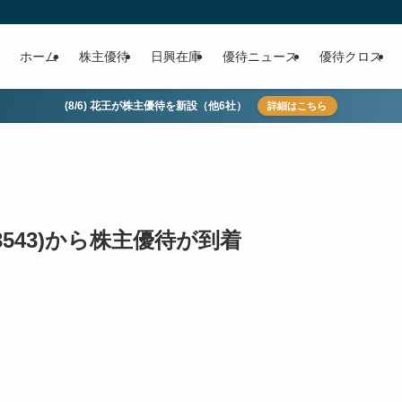
ホーム
株主優待
日興在庫
優待ニュース
優待クロス
(8/6) 花王が株主優待を新設（他6社）
詳細はこちら
543)から株主優待が到着