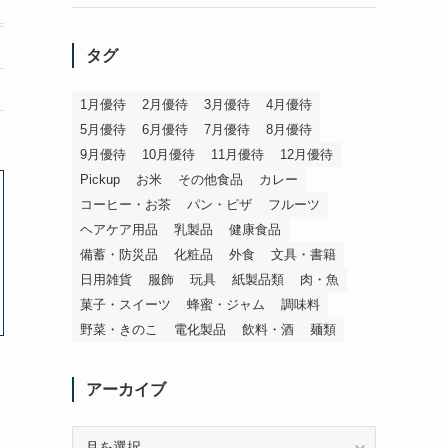
タグ
1月優待
2月優待
3月優待
4月優待
5月優待
6月優待
7月優待
8月優待
9月優待
10月優待
11月優待
12月優待
Pickup
お米
その他食品
カレー
コーヒー・お茶
パン・ピザ
フルーツ
ヘアケア用品
乳製品
健康食品
備蓄・防災品
化粧品
外食
文具・書籍
日用雑貨
服飾
玩具
紙製品類
肉・魚
菓子・スイーツ
蜂蜜・ジャム
調味料
野菜・きのこ
電化製品
飲料・酒
麺類
アーカイブ
ア