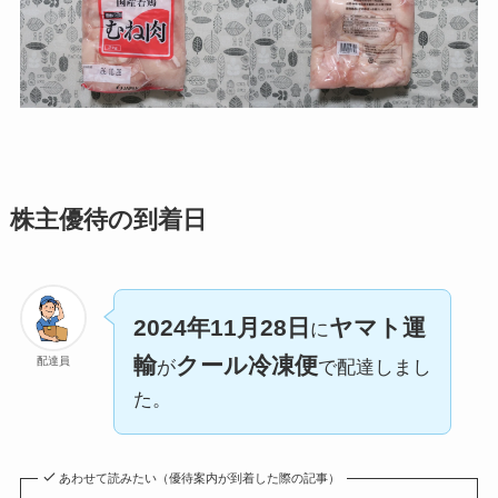
株主優待の到着日
2024年11月28日
ヤマト運
に
輸
クール冷凍便
配達員
が
で配達しまし
た。
あわせて読みたい（優待案内が到着した際の記事）