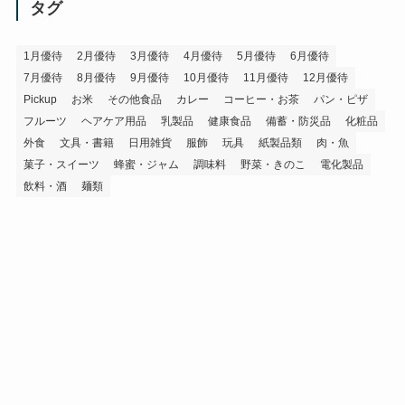
イ
タグ
ブ
1月優待
2月優待
3月優待
4月優待
5月優待
6月優待
7月優待
8月優待
9月優待
10月優待
11月優待
12月優待
Pickup
お米
その他食品
カレー
コーヒー・お茶
パン・ピザ
フルーツ
ヘアケア用品
乳製品
健康食品
備蓄・防災品
化粧品
外食
文具・書籍
日用雑貨
服飾
玩具
紙製品類
肉・魚
菓子・スイーツ
蜂蜜・ジャム
調味料
野菜・きのこ
電化製品
飲料・酒
麺類