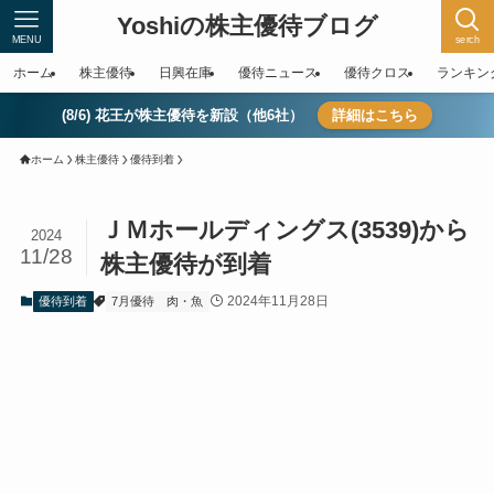
Yoshiの株主優待ブログ
MENU
serch
ホーム
株主優待
日興在庫
優待ニュース
優待クロス
ランキン
(8/6) 花王が株主優待を新設（他6社）
詳細はこちら
ホーム
株主優待
優待到着
ＪＭホールディングス(3539)から
2024
11/28
株主優待が到着
2024年11月28日
優待到着
7月優待
肉・魚