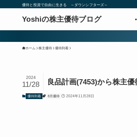
優待と投資で自由に生きる ～ダウンシフターズ～
Yoshiの株主優待ブログ
ホーム
株主優待
優待到着
2024
良品計画(7453)から株主
11/28
2024年11月28日
優待到着
8月優待