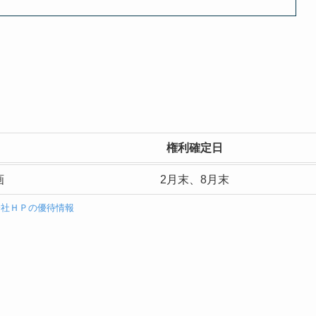
権利確定日
画
2月末、8月末
会社ＨＰの優待情報