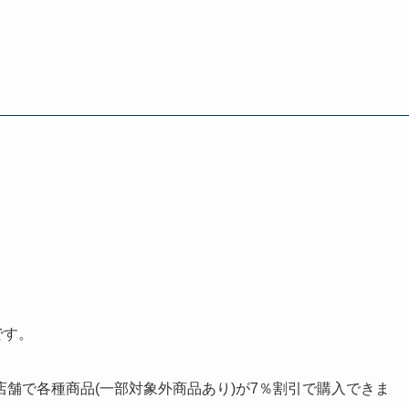
です。
舗で各種商品(一部対象外商品あり)が7％割引で購入できま