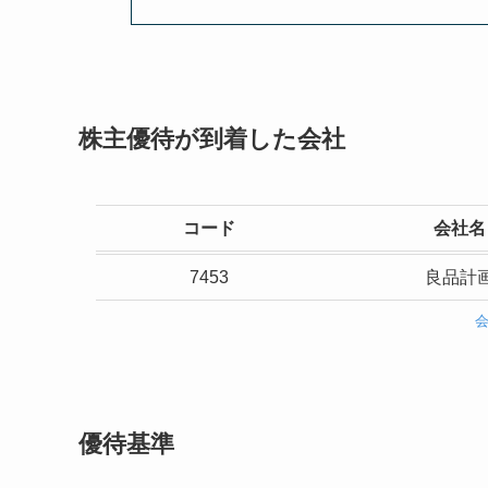
株主優待が到着した会社
コード
会社名
7453
良品計
優待基準