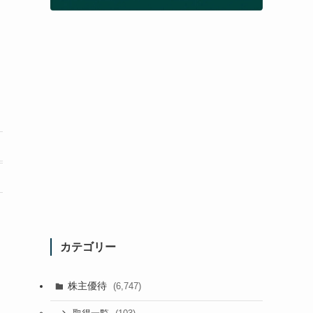
カテゴリー
株主優待
(6,747)