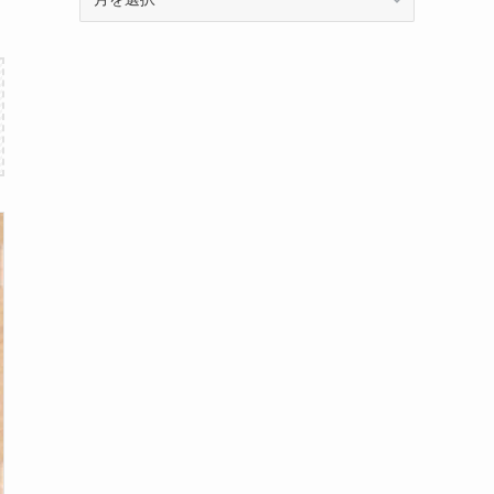
ー
カ
イ
ブ