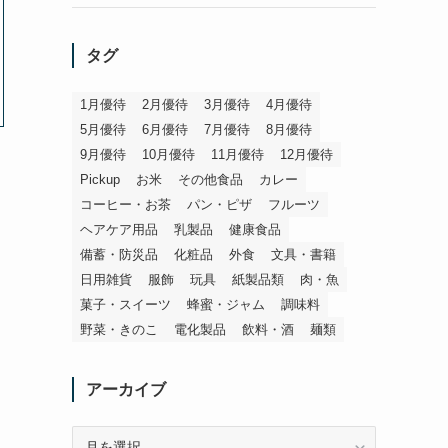
タグ
1月優待
2月優待
3月優待
4月優待
5月優待
6月優待
7月優待
8月優待
9月優待
10月優待
11月優待
12月優待
Pickup
お米
その他食品
カレー
コーヒー・お茶
パン・ピザ
フルーツ
ヘアケア用品
乳製品
健康食品
備蓄・防災品
化粧品
外食
文具・書籍
日用雑貨
服飾
玩具
紙製品類
肉・魚
菓子・スイーツ
蜂蜜・ジャム
調味料
野菜・きのこ
電化製品
飲料・酒
麺類
アーカイブ
ア