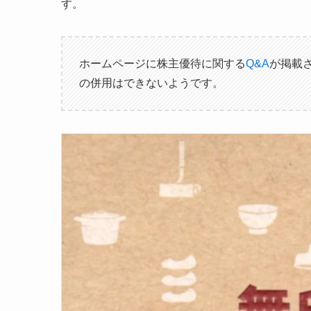
す。
ホームページに株主優待に関する
Q&A
が掲載
の併用はできないようです。