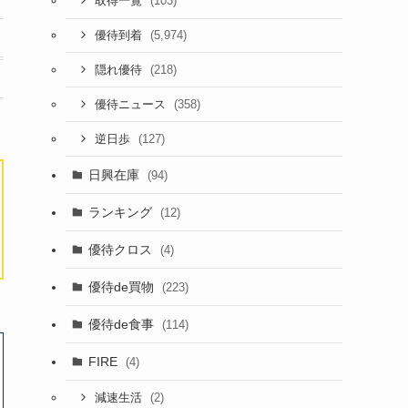
(103)
取得一覧
(5,974)
優待到着
(218)
隠れ優待
(358)
優待ニュース
(127)
逆日歩
日興在庫
(94)
ランキング
(12)
優待クロス
(4)
優待de買物
(223)
優待de食事
(114)
FIRE
(4)
(2)
減速生活