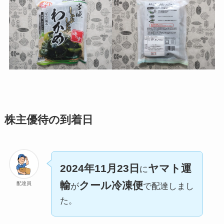
株主優待の到着日
2024年11月23日
ヤマト運
に
輸
クール冷凍便
配達員
が
で配達しまし
た。