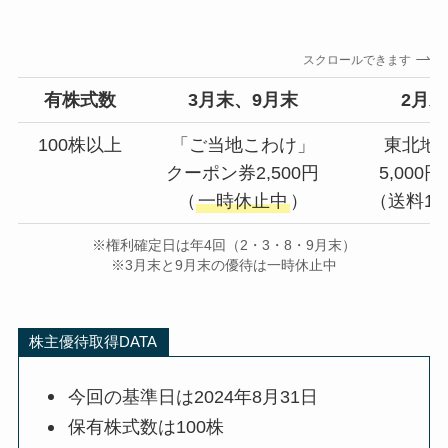
スクロールできます
有株式数
3月末、
9月末
2月
100株以上
「ご当地こわけ」
東北地
クーポン券2,500円
5,00
（
一時休止中
）
（送料1,
※権利確定日は年4回（2・3・8・9月末）
※3月末と9月末の優待は一時休止中
株主優待取得DATA
今回の基準日は2024年8月31日
保有株式数は100株