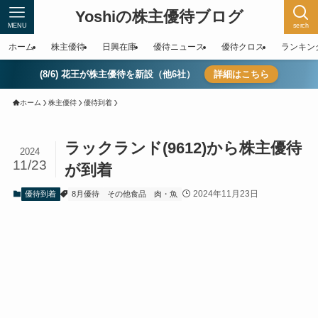
Yoshiの株主優待ブログ
MENU
serch
ホーム
株主優待
日興在庫
優待ニュース
優待クロス
ランキン
(8/6) 花王が株主優待を新設（他6社）
詳細はこちら
ホーム
株主優待
優待到着
ラックランド(9612)から株主優待
2024
11/23
が到着
2024年11月23日
優待到着
8月優待
その他食品
肉・魚