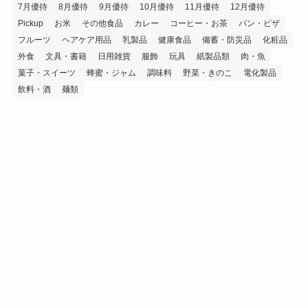
7月優待
8月優待
9月優待
10月優待
11月優待
12月優待
Pickup
お米
その他食品
カレー
コーヒー・お茶
パン・ピザ
フルーツ
ヘアケア用品
乳製品
健康食品
備蓄・防災品
化粧品
外食
文具・書籍
日用雑貨
服飾
玩具
紙製品類
肉・魚
菓子・スイーツ
蜂蜜・ジャム
調味料
野菜・きのこ
電化製品
飲料・酒
麺類