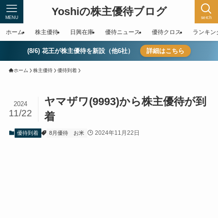
Yoshiの株主優待ブログ
MENU
serch
ホーム
株主優待
日興在庫
優待ニュース
優待クロス
ランキン
(8/6) 花王が株主優待を新設（他6社）
詳細はこちら
ホーム
株主優待
優待到着
ヤマザワ(9993)から株主優待が到
2024
11/22
着
2024年11月22日
優待到着
8月優待
お米