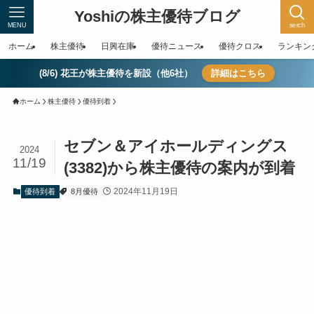
Yoshiの株主優待ブログ
MENU
serch
ホーム
株主優待
日興在庫
優待ニュース
優待クロス
ランキン
(8/6) 花王が株主優待を新設（他6社）
詳細はこちら
ホーム
株主優待
優待到着
セブン＆アイホールディングス
2024
11/19
(3382)から株主優待の案内が到着
2024年11月19日
優待到着
8月優待