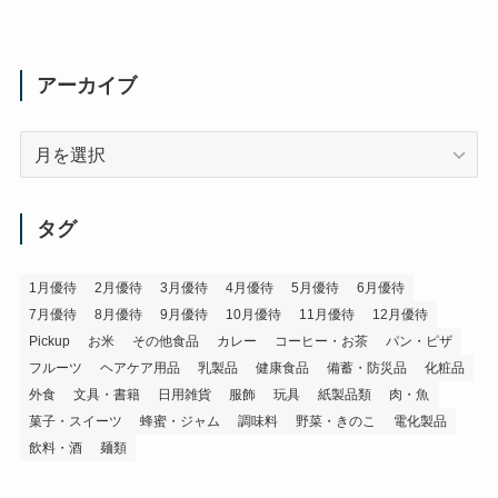
アーカイブ
ア
ー
カ
イ
タグ
ブ
1月優待
2月優待
3月優待
4月優待
5月優待
6月優待
7月優待
8月優待
9月優待
10月優待
11月優待
12月優待
Pickup
お米
その他食品
カレー
コーヒー・お茶
パン・ピザ
フルーツ
ヘアケア用品
乳製品
健康食品
備蓄・防災品
化粧品
外食
文具・書籍
日用雑貨
服飾
玩具
紙製品類
肉・魚
菓子・スイーツ
蜂蜜・ジャム
調味料
野菜・きのこ
電化製品
飲料・酒
麺類