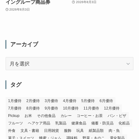
イングループ商品券
2026年8月3日
2026年8月3日
アーカイブ
ア
ー
カ
イ
タグ
ブ
1月優待
2月優待
3月優待
4月優待
5月優待
6月優待
7月優待
8月優待
9月優待
10月優待
11月優待
12月優待
Pickup
お米
その他食品
カレー
コーヒー・お茶
パン・ピザ
フルーツ
ヘアケア用品
乳製品
健康食品
備蓄・防災品
化粧品
外食
文具・書籍
日用雑貨
服飾
玩具
紙製品類
肉・魚
菓子・スイーツ
蜂蜜・ジャム
調味料
野菜・きのこ
電化製品