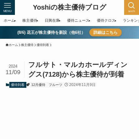
Yoshiの株主優待ブログ
MENU
serch
ホーム
株主優待
日興在庫
優待ニュース
優待クロス
ランキン
(8/6) 花王が株主優待を新設（他6社）
詳細はこちら
ホーム
株主優待
優待到着
フルサト・マルカホールディン
2024
11/09
グス(7128)から株主優待が到着
2024年11月9日
優待到着
12月優待
フルーツ