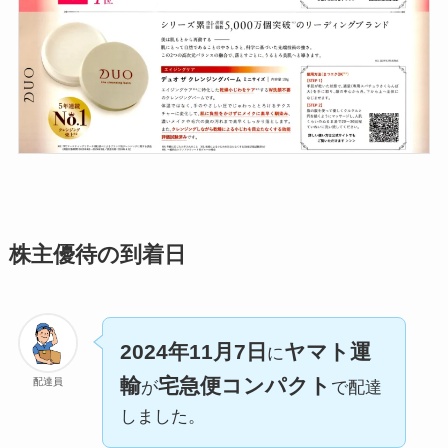
株主優待の到着日
2024年11月7日
ヤマト運
に
輸
宅急便コンパクト
配達員
が
で配達
しました。