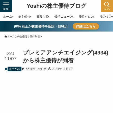
Yoshiの株主優待ブログ
MENU
serch
ホーム
株主優待
日興在庫
優待ニュース
優待クロス
ランキン
(8/6) 花王が株主優待を新設（他6社）
詳細はこちら
ホーム
株主優待
優待到着
プレミアアンチエイジング(4934)
2024
11/07
から株主優待が到着
2024年11月7日
優待到着
7月優待
化粧品