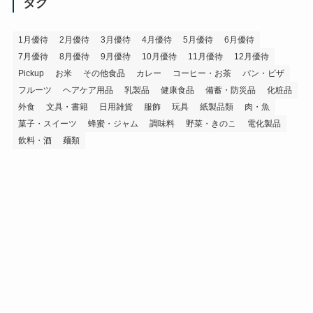
イ
タグ
ブ
1月優待
2月優待
3月優待
4月優待
5月優待
6月優待
7月優待
8月優待
9月優待
10月優待
11月優待
12月優待
Pickup
お米
その他食品
カレー
コーヒー・お茶
パン・ピザ
フルーツ
ヘアケア用品
乳製品
健康食品
備蓄・防災品
化粧品
外食
文具・書籍
日用雑貨
服飾
玩具
紙製品類
肉・魚
菓子・スイーツ
蜂蜜・ジャム
調味料
野菜・きのこ
電化製品
飲料・酒
麺類