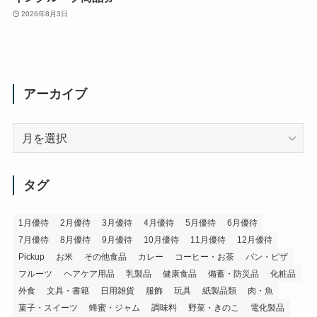
2026年8月3日
アーカイブ
ア
ー
カ
イ
タグ
ブ
1月優待
2月優待
3月優待
4月優待
5月優待
6月優待
7月優待
8月優待
9月優待
10月優待
11月優待
12月優待
Pickup
お米
その他食品
カレー
コーヒー・お茶
パン・ピザ
フルーツ
ヘアケア用品
乳製品
健康食品
備蓄・防災品
化粧品
外食
文具・書籍
日用雑貨
服飾
玩具
紙製品類
肉・魚
菓子・スイーツ
蜂蜜・ジャム
調味料
野菜・きのこ
電化製品