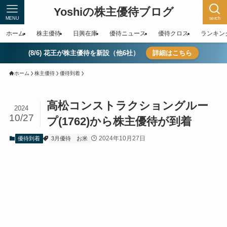
Yoshiの株主優待ブログ
MENU
serch
ホーム
株主優待
日興在庫
優待ニュース
優待クロス
ランキン
(8/6) 花王が株主優待を新設（他6社）
詳細はこちら
ホーム
株主優待
優待到着
高松コンストラクショングルー
2024
10/27
プ(1762)から株主優待が到着
2024年10月27日
優待到着
3月優待
お米