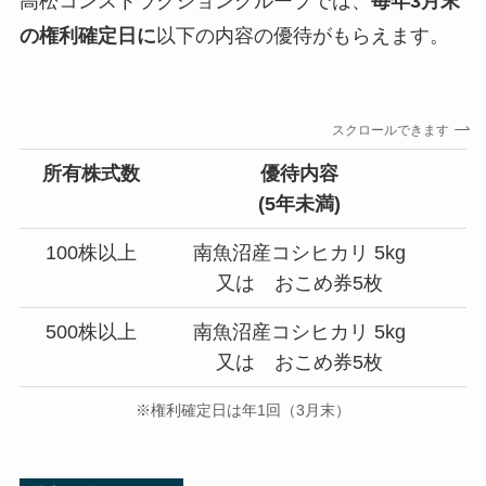
高松コンストラクショングループでは、
毎年3月末
の権利確定日に
以下の内容の優待がもらえます。
スクロールできます
所有株式数
優待内容
(
5年未満
)
100株以上
南魚沼産コシヒカリ 5kg
又は おこめ券5枚
500株以上
南魚沼産コシヒカリ 5kg
南
又は おこめ券5枚
※権利確定日は年1回（3月末）