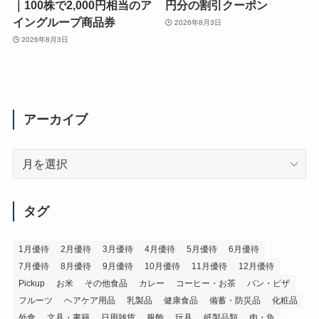
｜100株で2,000円相当のア
円分の割引クーポン
イングループ商品券
2026年8月3日
2026年8月3日
アーカイブ
ア
ー
カ
イ
タグ
ブ
1月優待
2月優待
3月優待
4月優待
5月優待
6月優待
7月優待
8月優待
9月優待
10月優待
11月優待
12月優待
Pickup
お米
その他食品
カレー
コーヒー・お茶
パン・ピザ
フルーツ
ヘアケア用品
乳製品
健康食品
備蓄・防災品
化粧品
外食
文具・書籍
日用雑貨
服飾
玩具
紙製品類
肉・魚