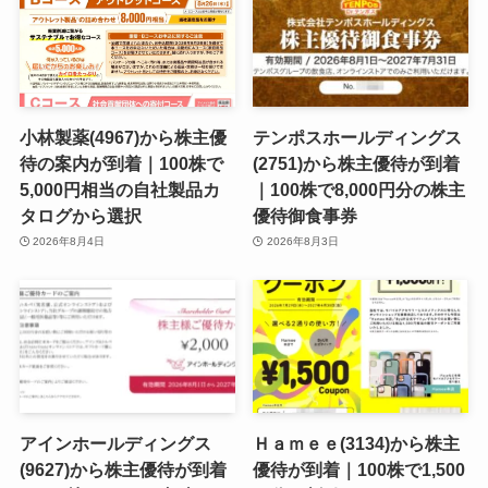
小林製薬(4967)から株主優
テンポスホールディングス
待の案内が到着｜100株で
(2751)から株主優待が到着
5,000円相当の自社製品カ
｜100株で8,000円分の株主
タログから選択
優待御食事券
2026年8月4日
2026年8月3日
アインホールディングス
Ｈａｍｅｅ(3134)から株主
(9627)から株主優待が到着
優待が到着｜100株で1,500