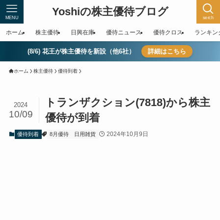
Yoshiの株主優待ブログ
MENU
serch
ホーム
株主優待
日興在庫
優待ニュース
優待クロス
ランキン
(8/6) 花王が株主優待を新設（他6社）
詳細はこちら
ホーム
株主優待
優待到着
トランザクション(7818)から株主
2024
10/09
優待が到着
2024年10月9日
優待到着
8月優待
日用雑貨