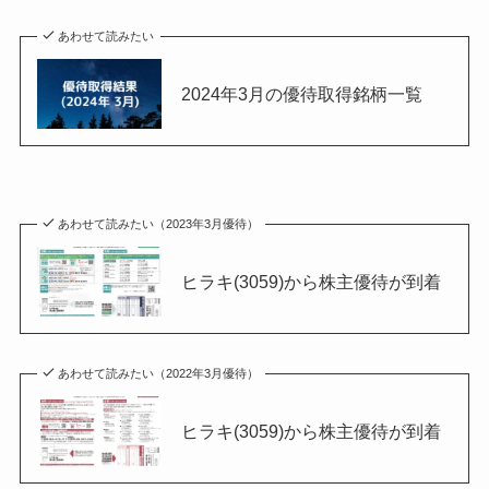
あわせて読みたい
2024年3月の優待取得銘柄一覧
あわせて読みたい（2023年3月優待）
ヒラキ(3059)から株主優待が到着
あわせて読みたい（2022年3月優待）
ヒラキ(3059)から株主優待が到着