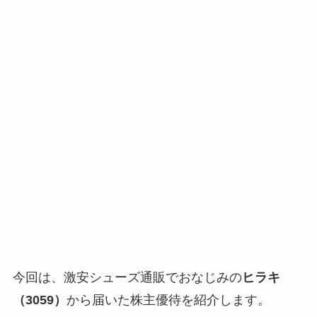
今回は、激安シューズ通販でおなじみの
ヒラキ
（3059）
から届いた株主優待を紹介します。