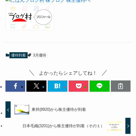
優待到着
3月優待
よかったらシェアしてね！
東祥(8920)から株主優待が到着
日本毛織(3201)から株主優待が到着（その１）