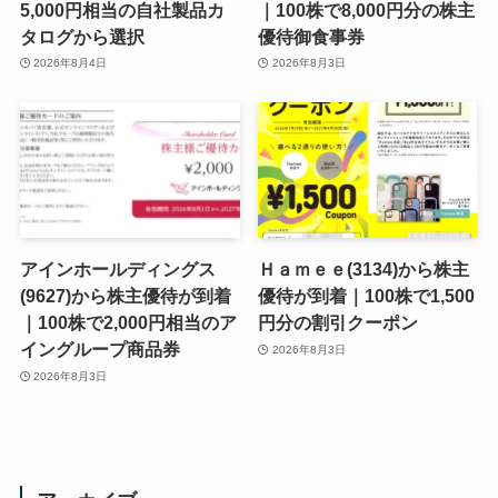
5,000円相当の自社製品カ
｜100株で8,000円分の株主
タログから選択
優待御食事券
2026年8月4日
2026年8月3日
アインホールディングス
Ｈａｍｅｅ(3134)から株主
(9627)から株主優待が到着
優待が到着｜100株で1,500
｜100株で2,000円相当のア
円分の割引クーポン
イングループ商品券
2026年8月3日
2026年8月3日