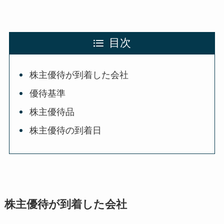
目次
株主優待が到着した会社
優待基準
株主優待品
株主優待の到着日
株主優待が到着した会社