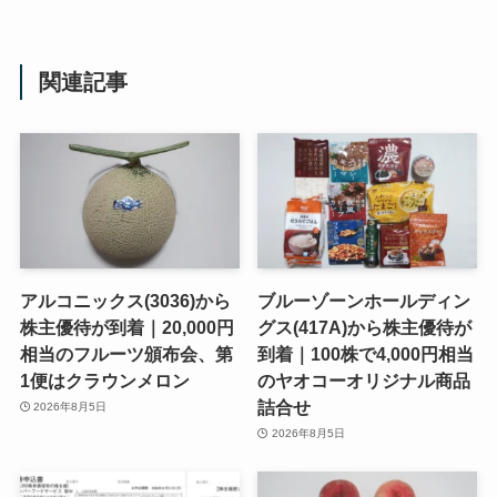
関連記事
アルコニックス(3036)から
ブルーゾーンホールディン
株主優待が到着｜20,000円
グス(417A)から株主優待が
相当のフルーツ頒布会、第
到着｜100株で4,000円相当
1便はクラウンメロン
のヤオコーオリジナル商品
詰合せ
2026年8月5日
2026年8月5日