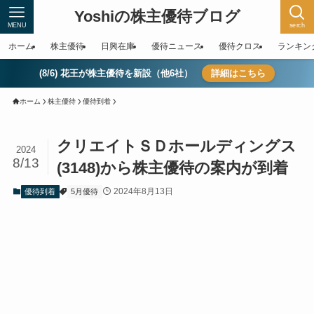
Yoshiの株主優待ブログ
MENU
serch
ホーム
株主優待
日興在庫
優待ニュース
優待クロス
ランキン
(8/6) 花王が株主優待を新設（他6社）
詳細はこちら
ホーム
株主優待
優待到着
クリエイトＳＤホールディングス
2024
8/13
(3148)から株主優待の案内が到着
2024年8月13日
優待到着
5月優待