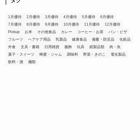
タグ
ブ
1月優待
2月優待
3月優待
4月優待
5月優待
6月優待
7月優待
8月優待
9月優待
10月優待
11月優待
12月優待
Pickup
お米
その他食品
カレー
コーヒー・お茶
パン・ピザ
フルーツ
ヘアケア用品
乳製品
健康食品
備蓄・防災品
化粧品
外食
文具・書籍
日用雑貨
服飾
玩具
紙製品類
肉・魚
菓子・スイーツ
蜂蜜・ジャム
調味料
野菜・きのこ
電化製品
飲料・酒
麺類