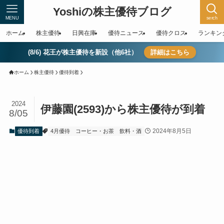
Yoshiの株主優待ブログ
MENU
serch
ホーム
株主優待
日興在庫
優待ニュース
優待クロス
ランキン
(8/6) 花王が株主優待を新設（他6社）
詳細はこちら
ホーム
株主優待
優待到着
2024
伊藤園(2593)から株主優待が到着
8/05
2024年8月5日
優待到着
4月優待
コーヒー・お茶
飲料・酒