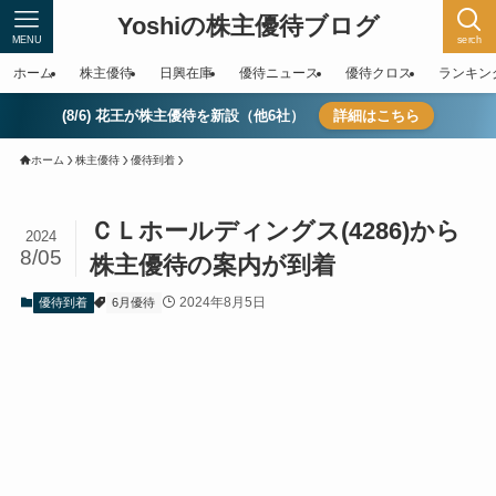
Yoshiの株主優待ブログ
MENU
serch
ホーム
株主優待
日興在庫
優待ニュース
優待クロス
ランキン
(8/6) 花王が株主優待を新設（他6社）
詳細はこちら
ホーム
株主優待
優待到着
ＣＬホールディングス(4286)から
2024
8/05
株主優待の案内が到着
2024年8月5日
優待到着
6月優待