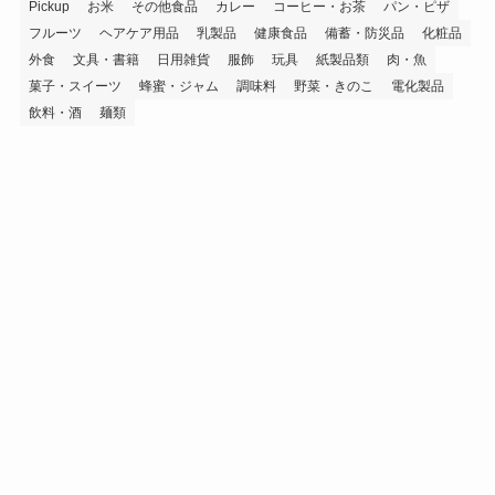
Pickup
お米
その他食品
カレー
コーヒー・お茶
パン・ピザ
フルーツ
ヘアケア用品
乳製品
健康食品
備蓄・防災品
化粧品
外食
文具・書籍
日用雑貨
服飾
玩具
紙製品類
肉・魚
菓子・スイーツ
蜂蜜・ジャム
調味料
野菜・きのこ
電化製品
飲料・酒
麺類