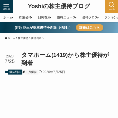
Yoshiの株主優待ブログ
MENU
serch
ホーム
株主優待
日興在庫
優待ニュース
優待クロス
ランキン
(8/6) 花王が株主優待を新設（他6社）
詳細はこちら
ホーム
株主優待
優待到着
タマホーム(1419)から株主優待が
2020
7/25
到着
2020年7月25日
優待到着
5月優待