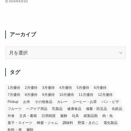
2026年8月3日
アーカイブ
ア
ー
カ
イ
タグ
ブ
1月優待
2月優待
3月優待
4月優待
5月優待
6月優待
7月優待
8月優待
9月優待
10月優待
11月優待
12月優待
Pickup
お米
その他食品
カレー
コーヒー・お茶
パン・ピザ
フルーツ
ヘアケア用品
乳製品
健康食品
備蓄・防災品
化粧品
外食
文具・書籍
日用雑貨
服飾
玩具
紙製品類
肉・魚
菓子・スイーツ
蜂蜜・ジャム
調味料
野菜・きのこ
電化製品
飲料・酒
麺類