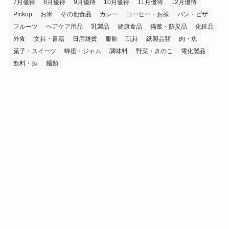
7月優待
8月優待
9月優待
10月優待
11月優待
12月優待
Pickup
お米
その他食品
カレー
コーヒー・お茶
パン・ピザ
フルーツ
ヘアケア用品
乳製品
健康食品
備蓄・防災品
化粧品
外食
文具・書籍
日用雑貨
服飾
玩具
紙製品類
肉・魚
菓子・スイーツ
蜂蜜・ジャム
調味料
野菜・きのこ
電化製品
飲料・酒
麺類