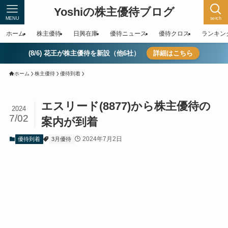
Yoshiの株主優待ブログ
MENU
serch
ホーム
株主優待
日興在庫
優待ニュース
優待クロス
ランキン
(8/6) 花王が株主優待を新設（他6社）
詳細はこちら
ホーム
株主優待
優待到着
エスリード(8877)から株主優待の
2024
7/02
案内が到着
2024年7月2日
優待到着
3月優待