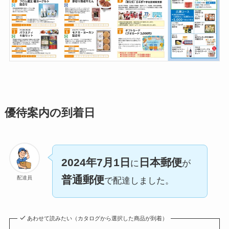
優待案内の到着日
2024年7月1日
日本郵便
に
が
普通郵便
配達員
で配達しました。
あわせて読みたい（カタログから選択した商品が到着）