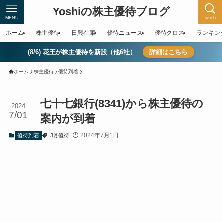
Yoshiの株主優待ブログ
MENU
serch
ホーム
株主優待
日興在庫
優待ニュース
優待クロス
ランキン
(8/6) 花王が株主優待を新設（他6社）
詳細はこちら
ホーム
株主優待
優待到着
七十七銀行(8341)から株主優待の
2024
7/01
案内が到着
2024年7月1日
優待到着
3月優待