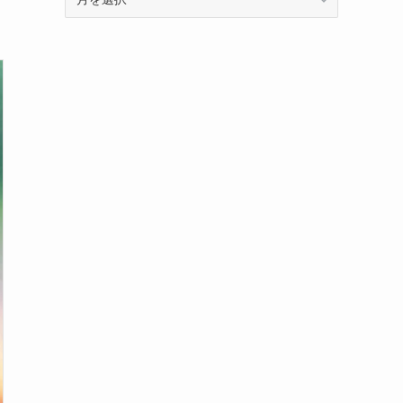
ー
カ
イ
ブ