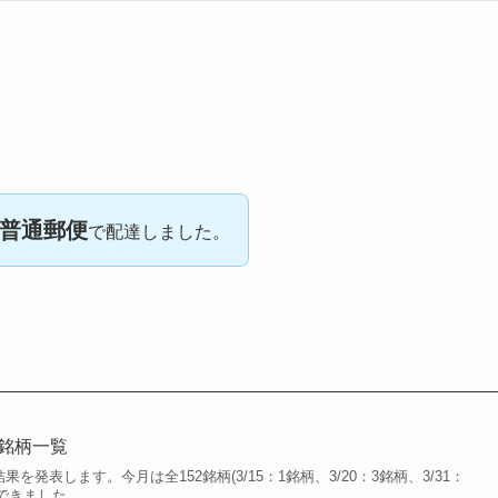
普通郵便
で配達しました。
得銘柄一覧
果を発表します。今月は全152銘柄(3/15：1銘柄、3/20：3銘柄、3/31：
得できました。