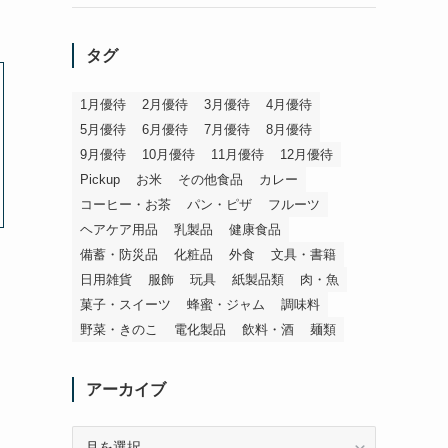
タグ
1月優待
2月優待
3月優待
4月優待
5月優待
6月優待
7月優待
8月優待
9月優待
10月優待
11月優待
12月優待
Pickup
お米
その他食品
カレー
コーヒー・お茶
パン・ピザ
フルーツ
ヘアケア用品
乳製品
健康食品
備蓄・防災品
化粧品
外食
文具・書籍
日用雑貨
服飾
玩具
紙製品類
肉・魚
菓子・スイーツ
蜂蜜・ジャム
調味料
野菜・きのこ
電化製品
飲料・酒
麺類
アーカイブ
ア