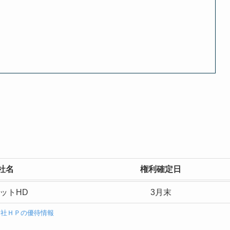
社名
権利確定日
ットHD
3月末
会社ＨＰの優待情報