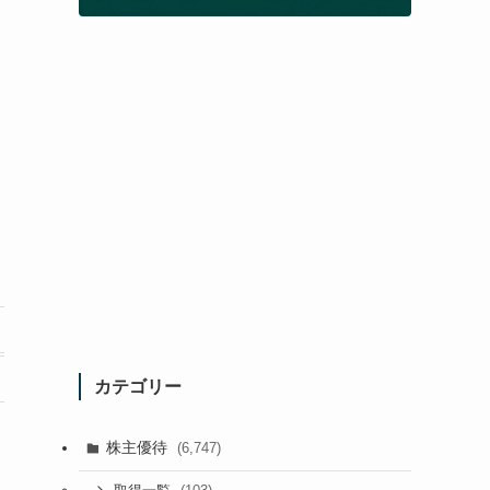
カテゴリー
株主優待
(6,747)