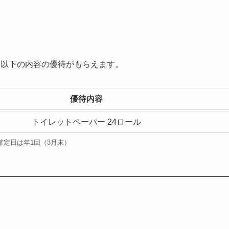
に以下の内容の優待がもらえます。
優待内容
トイレットペーパー 24ロール
確定日は年1回（3月末）