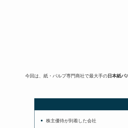
今回は、紙・パルプ専門商社で最大手の
日本紙パル
株主優待が到着した会社