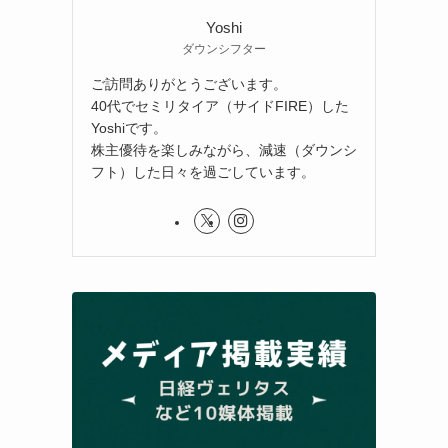
Yoshi
ダウンシフター
ご訪問ありがとうございます。
40代でセミリタイア（サイドFIRE）した
Yoshiです。
株主優待を楽しみながら、減速（ダウンシ
フト）した日々を過ごしています。