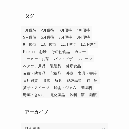
タグ
1月優待
2月優待
3月優待
4月優待
5月優待
6月優待
7月優待
8月優待
9月優待
10月優待
11月優待
12月優待
Pickup
お米
その他食品
カレー
コーヒー・お茶
パン・ピザ
フルーツ
ヘアケア用品
乳製品
健康食品
備蓄・防災品
化粧品
外食
文具・書籍
日用雑貨
服飾
玩具
紙製品類
肉・魚
菓子・スイーツ
蜂蜜・ジャム
調味料
野菜・きのこ
電化製品
飲料・酒
麺類
アーカイブ
ア