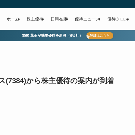
ホーム
株主優待
日興在庫
優待ニュース
優待クロス
(8/6) 花王が株主優待を新設（他6社）
詳細はこちら
(7384)から株主優待の案内が到着