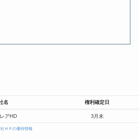
社名
権利確定日
レアHD
3月末
会社ＨＰの優待情報