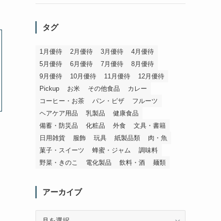
タグ
1月優待
2月優待
3月優待
4月優待
5月優待
6月優待
7月優待
8月優待
9月優待
10月優待
11月優待
12月優待
Pickup
お米
その他食品
カレー
コーヒー・お茶
パン・ピザ
フルーツ
ヘアケア用品
乳製品
健康食品
備蓄・防災品
化粧品
外食
文具・書籍
日用雑貨
服飾
玩具
紙製品類
肉・魚
菓子・スイーツ
蜂蜜・ジャム
調味料
野菜・きのこ
電化製品
飲料・酒
麺類
アーカイブ
ア