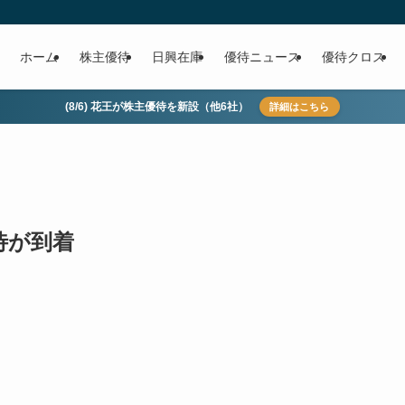
ホーム
株主優待
日興在庫
優待ニュース
優待クロス
(8/6) 花王が株主優待を新設（他6社）
詳細はこちら
優待が到着