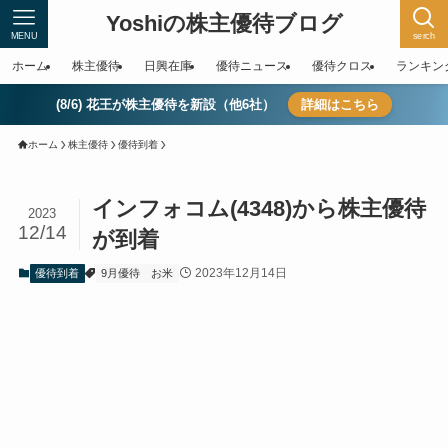
Yoshiの株主優待ブログ
MENU
serch
ホーム
株主優待
日興在庫
優待ニュース
優待クロス
ランキン
(8/6) 花王が株主優待を新設（他6社）
詳細はこちら
ホーム
株主優待
優待到着
インフォコム(4348)から株主優待
2023
12/14
が到着
2023年12月14日
優待到着
9月優待
お米