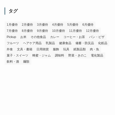
カ
イ
タグ
ブ
1月優待
2月優待
3月優待
4月優待
5月優待
6月優待
7月優待
8月優待
9月優待
10月優待
11月優待
12月優待
Pickup
お米
その他食品
カレー
コーヒー・お茶
パン・ピザ
フルーツ
ヘアケア用品
乳製品
健康食品
備蓄・防災品
化粧品
外食
文具・書籍
日用雑貨
服飾
玩具
紙製品類
肉・魚
菓子・スイーツ
蜂蜜・ジャム
調味料
野菜・きのこ
電化製品
飲料・酒
麺類