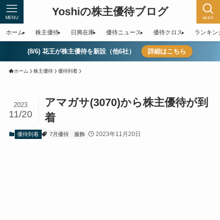
Yoshiの株主優待ブログ
MENU
serch
ホーム
株主優待
日興在庫
優待ニュース
優待クロス
ランキン
(8/6) 花王が株主優待を新設（他6社）
詳細はこちら
ホーム
株主優待
優待到着
アマガサ(3070)から株主優待が到
2023
11/20
着
2023年11月20日
優待到着
7月優待
服飾