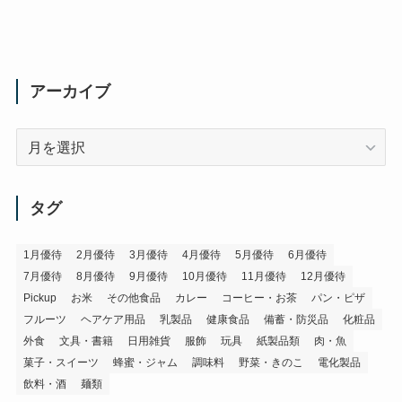
アーカイブ
ア
ー
カ
イ
タグ
ブ
1月優待
2月優待
3月優待
4月優待
5月優待
6月優待
7月優待
8月優待
9月優待
10月優待
11月優待
12月優待
Pickup
お米
その他食品
カレー
コーヒー・お茶
パン・ピザ
フルーツ
ヘアケア用品
乳製品
健康食品
備蓄・防災品
化粧品
外食
文具・書籍
日用雑貨
服飾
玩具
紙製品類
肉・魚
菓子・スイーツ
蜂蜜・ジャム
調味料
野菜・きのこ
電化製品
飲料・酒
麺類