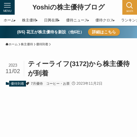
Yoshiの株主優待ブログ
MENU
serch
ホーム
株主優待
日興在庫
優待ニュース
優待クロス
ランキン
(8/6) 花王が株主優待を新設（他6社）
詳細はこちら
ホーム
株主優待
優待到着
ティーライフ(3172)から株主優待
2023
11/02
が到着
2023年11月2日
優待到着
7月優待
コーヒー・お茶