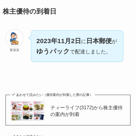
株主優待の到着日
2023年11月2日
日本郵便
に
が
ゆうパック
配達員
で配達しました。
あわせて読みたい（優待案内が到着した際の記事）
ティーライフ(3172)から株主優待
の案内が到着