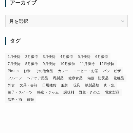
アーカイブ
ア
ー
カ
イ
タグ
ブ
1月優待
2月優待
3月優待
4月優待
5月優待
6月優待
7月優待
8月優待
9月優待
10月優待
11月優待
12月優待
Pickup
お米
その他食品
カレー
コーヒー・お茶
パン・ピザ
フルーツ
ヘアケア用品
乳製品
健康食品
備蓄・防災品
化粧品
外食
文具・書籍
日用雑貨
服飾
玩具
紙製品類
肉・魚
菓子・スイーツ
蜂蜜・ジャム
調味料
野菜・きのこ
電化製品
飲料・酒
麺類