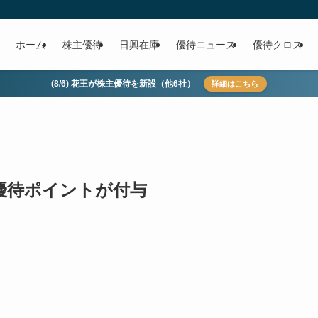
ホーム
株主優待
日興在庫
優待ニュース
優待クロス
(8/6) 花王が株主優待を新設（他6社）
詳細はこちら
主優待ポイントが付与