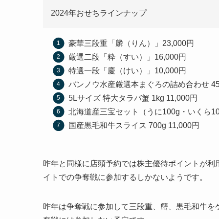
2024年おせちラインナップ
豪華三段重「麟（りん）」23,000円
厳選二段「粋（すい）」16,000円
特選一段「慶（けい）」10,000円
バンノウ水産厳選本まぐろの詰め合わせ 450g 
5Lサイズ 特大タラバ蟹 1kg 11,000円
北海道産三宝セット（うに100g・いくら100g
国産黒毛和牛スライス 700g 11,000円
昨年と同様に店頭予約では株主優待ポイントが利
イトでの争奪戦に参加するしかないようです。
昨年は争奪戦に参加して三段重、蟹、黒毛和牛を