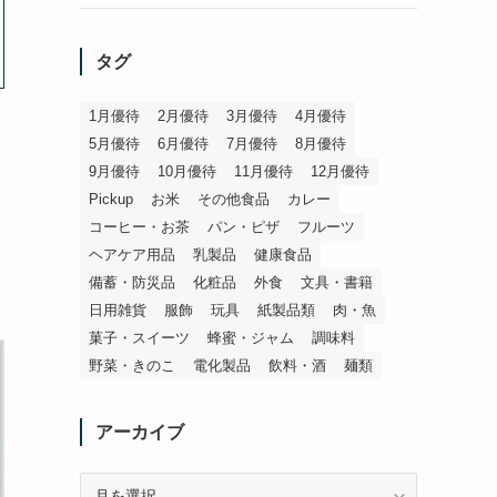
タグ
1月優待
2月優待
3月優待
4月優待
5月優待
6月優待
7月優待
8月優待
9月優待
10月優待
11月優待
12月優待
Pickup
お米
その他食品
カレー
コーヒー・お茶
パン・ピザ
フルーツ
ヘアケア用品
乳製品
健康食品
備蓄・防災品
化粧品
外食
文具・書籍
日用雑貨
服飾
玩具
紙製品類
肉・魚
菓子・スイーツ
蜂蜜・ジャム
調味料
野菜・きのこ
電化製品
飲料・酒
麺類
アーカイブ
ア