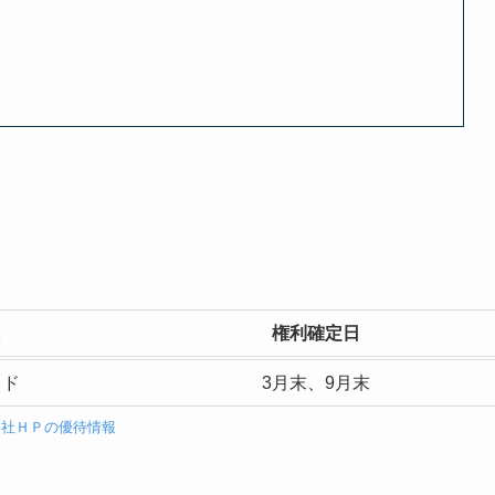
名
権利確定日
イド
3月末、9月末
会社ＨＰの優待情報