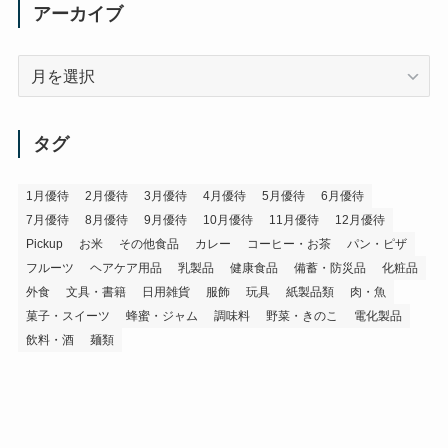
アーカイブ
ア
ー
カ
イ
タグ
ブ
1月優待
2月優待
3月優待
4月優待
5月優待
6月優待
7月優待
8月優待
9月優待
10月優待
11月優待
12月優待
Pickup
お米
その他食品
カレー
コーヒー・お茶
パン・ピザ
フルーツ
ヘアケア用品
乳製品
健康食品
備蓄・防災品
化粧品
外食
文具・書籍
日用雑貨
服飾
玩具
紙製品類
肉・魚
菓子・スイーツ
蜂蜜・ジャム
調味料
野菜・きのこ
電化製品
飲料・酒
麺類