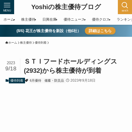
Yoshiの株主優待ブログ
MENU
serch
ホーム
株主優待
日興在庫
優待ニュース
優待クロス
ランキン
(8/6) 花王が株主優待を新設（他6社）
詳細はこちら
ホーム
株主優待
優待到着
ＳＴＩフードホールディングス
2023
9/18
(2932)から株主優待が到着
2023年9月18日
優待到着
6月優待
備蓄・防災品