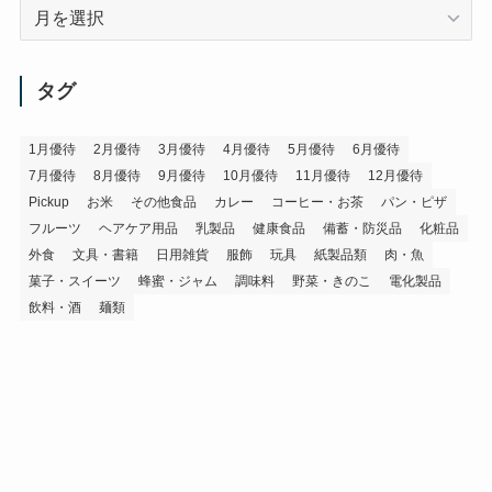
ア
ー
カ
イ
タグ
ブ
1月優待
2月優待
3月優待
4月優待
5月優待
6月優待
7月優待
8月優待
9月優待
10月優待
11月優待
12月優待
Pickup
お米
その他食品
カレー
コーヒー・お茶
パン・ピザ
フルーツ
ヘアケア用品
乳製品
健康食品
備蓄・防災品
化粧品
外食
文具・書籍
日用雑貨
服飾
玩具
紙製品類
肉・魚
菓子・スイーツ
蜂蜜・ジャム
調味料
野菜・きのこ
電化製品
飲料・酒
麺類