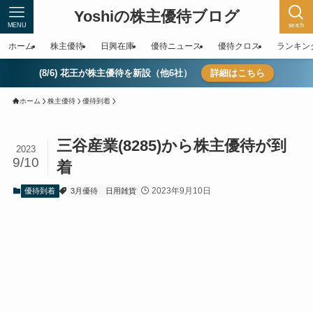
Yoshiの株主優待ブログ
MENU
serch
ホーム
株主優待
日興在庫
優待ニュース
優待クロス
ランキン
(8/6) 花王が株主優待を新設（他6社）
詳細はこちら
ホーム
株主優待
優待到着
三谷産業(8285)から株主優待が到
2023
9/10
着
2023年9月10日
優待到着
3月優待
日用雑貨