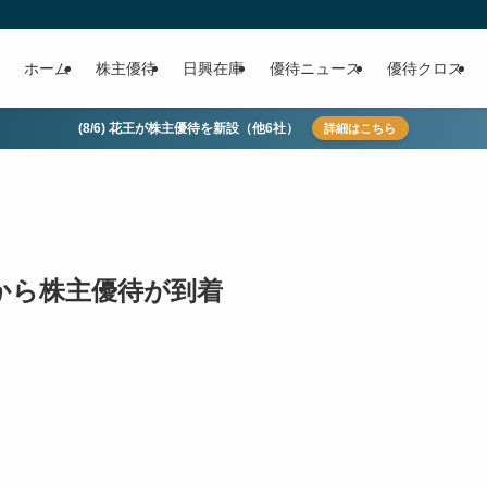
ホーム
株主優待
日興在庫
優待ニュース
優待クロス
(8/6) 花王が株主優待を新設（他6社）
詳細はこちら
)から株主優待が到着