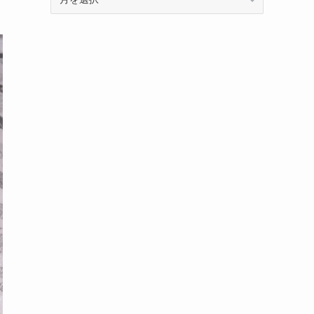
ー
カ
イ
ブ