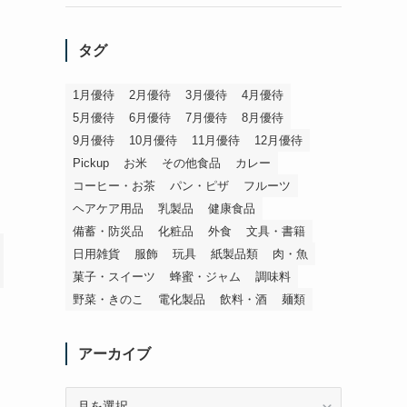
タグ
1月優待
2月優待
3月優待
4月優待
5月優待
6月優待
7月優待
8月優待
9月優待
10月優待
11月優待
12月優待
Pickup
お米
その他食品
カレー
コーヒー・お茶
パン・ピザ
フルーツ
ヘアケア用品
乳製品
健康食品
備蓄・防災品
化粧品
外食
文具・書籍
日用雑貨
服飾
玩具
紙製品類
肉・魚
菓子・スイーツ
蜂蜜・ジャム
調味料
野菜・きのこ
電化製品
飲料・酒
麺類
アーカイブ
ア