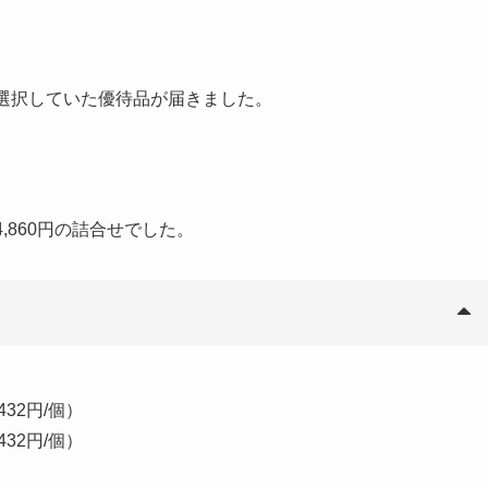
から選択していた優待品が届きました。
。
,860円の詰合せでした。
32円/個）
32円/個）