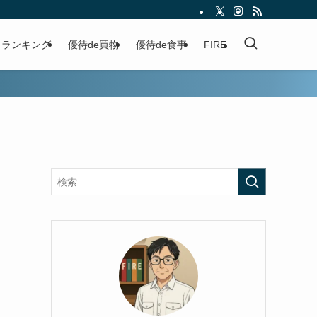
ランキング
優待de買物
優待de食事
FIRE