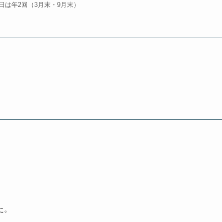
日は年2回（3月末・9月末）
た。