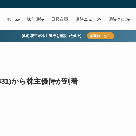
ホーム
株主優待
日興在庫
優待ニュース
優待クロス
(8/6) 花王が株主優待を新設（他6社）
詳細はこちら
31)から株主優待が到着