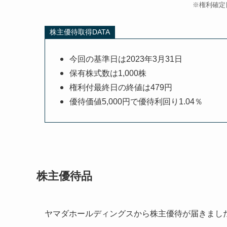
※権利確定
株主優待取得DATA
今回の基準日は2023年3月31日
保有株式数は1,000株
権利付最終日の終値は479円
優待価値5,000円で優待利回り1.04％
株主優待品
ヤマダホールディングスから株主優待が届きまし