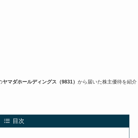
の
ヤマダホールディングス（9831）
から届いた株主優待を紹介
目次