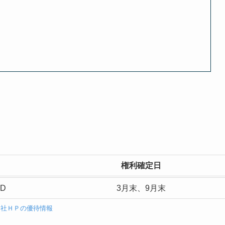
権利確定日
D
3月末、9月末
会社ＨＰの優待情報