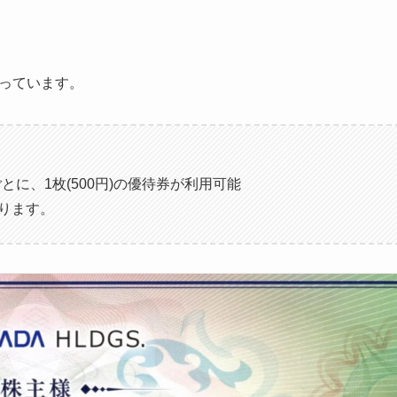
なっています。
ごとに、1枚(500円)の優待券が利用可能
なります。