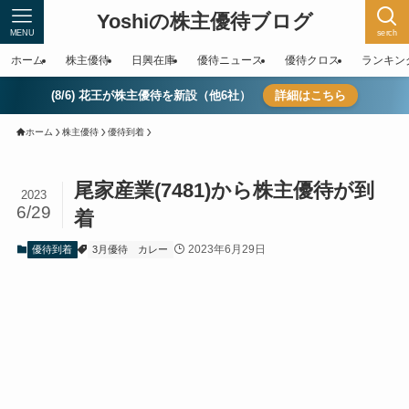
Yoshiの株主優待ブログ
MENU
serch
ホーム
株主優待
日興在庫
優待ニュース
優待クロス
ランキン
(8/6) 花王が株主優待を新設（他6社）
詳細はこちら
ホーム
株主優待
優待到着
尾家産業(7481)から株主優待が到
2023
6/29
着
2023年6月29日
優待到着
3月優待
カレー