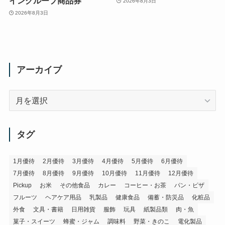
イングループ商品券
2026年8月3日
2026年8月3日
アーカイブ
ア
ー
カ
イ
タグ
ブ
1月優待
2月優待
3月優待
4月優待
5月優待
6月優待
7月優待
8月優待
9月優待
10月優待
11月優待
12月優待
Pickup
お米
その他食品
カレー
コーヒー・お茶
パン・ピザ
フルーツ
ヘアケア用品
乳製品
健康食品
備蓄・防災品
化粧品
外食
文具・書籍
日用雑貨
服飾
玩具
紙製品類
肉・魚
菓子・スイーツ
蜂蜜・ジャム
調味料
野菜・きのこ
電化製品