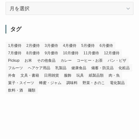
ア
ー
カ
イ
タグ
ブ
1月優待
2月優待
3月優待
4月優待
5月優待
6月優待
7月優待
8月優待
9月優待
10月優待
11月優待
12月優待
Pickup
お米
その他食品
カレー
コーヒー・お茶
パン・ピザ
フルーツ
ヘアケア用品
乳製品
健康食品
備蓄・防災品
化粧品
外食
文具・書籍
日用雑貨
服飾
玩具
紙製品類
肉・魚
菓子・スイーツ
蜂蜜・ジャム
調味料
野菜・きのこ
電化製品
飲料・酒
麺類