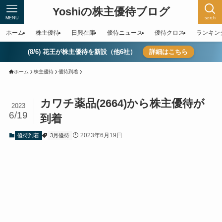
Yoshiの株主優待ブログ
MENU
serch
ホーム
株主優待
日興在庫
優待ニュース
優待クロス
ランキン
(8/6) 花王が株主優待を新設（他6社）
詳細はこちら
ホーム
株主優待
優待到着
カワチ薬品(2664)から株主優待が
2023
6/19
到着
2023年6月19日
優待到着
3月優待